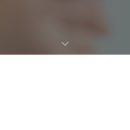
'aide en ligne de Biblius, votre biblio s
ue
Lire un livre sur Biblius