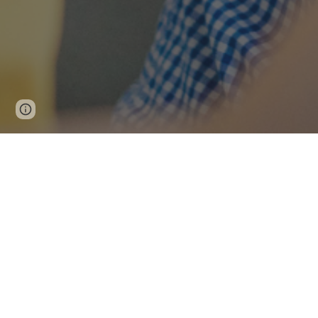
Page
Report abuse
updated
Bienvenue dans l
Découvrir la biblio scolaire numériq